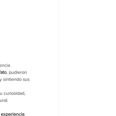
encia 
fato
, pudieron 
 sintiendo sus 
u curiosidad, 
ral. 
 experiencia 