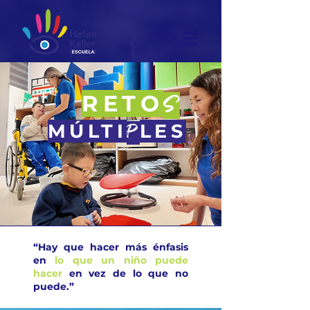
RETO
S
​MÚLTI
LES
P
“Hay que hacer más énfasis
en
lo que un niño puede
hacer
en vez de lo que no
puede.”