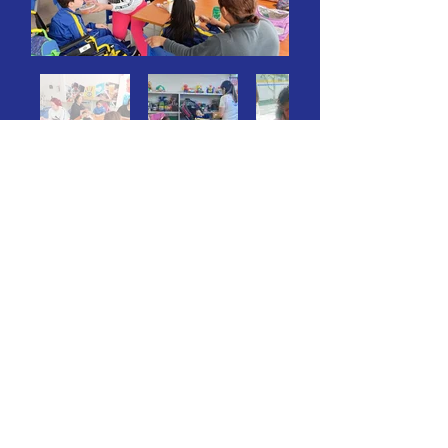
Escuela Mixta para el Desarrollo Integral del
Invidente Helen Keller A.C.
Horario de atención:
Lunes a viernes 9 a 16 hrs
Contáctanos:
Cel.
33 26 02 50 26
Camino a las moras 95, Col. San Agustín,
C.P 45650,
Guadalajara, Jalisco.