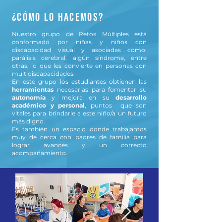
¿CÓMO LO HACEMOS?
Nuestro grupo de Retos Múltiples está
conformado por niñas y niños con
discapacidad visual y asociadas como:
parálisis cerebral, algún síndrome, entre
otras, lo que les convierte en personas con
multidiscapacidades.
En este grupo los estudiantes obtienen las
herramientas
necesarias para fomentar su
autonomía
y mejora en su
desarrollo
académico y personal
, puntos que son
vitales para brindarle a este niño/a un futuro
más digno.
Es también un espacio donde trabajamos
muy de cerca con padres de familia para
lograr avances y un correcto
acompañamiento.