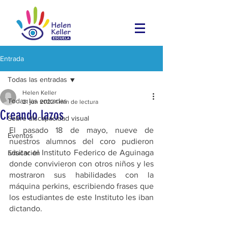
Entrada
Todas las entradas
Helen Keller
Todas las entradas
21 jun 2022
1 min de lectura
Creando lazos
Sobre discapacidad visual
El pasado 18 de mayo, nueve de 
Eventos
nuestros alumnos del coro pudieron 
visitar el Instituto Federico de Aguinaga 
Educación
donde convivieron con otros niños y les 
mostraron sus habilidades con la 
máquina perkins, escribiendo frases que 
los estudiantes de este Instituto les iban 
dictando.